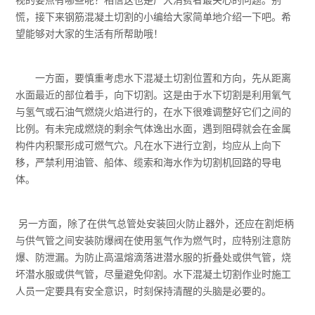
视的要点有哪些呢？相信这也是广大消费者最关心的问题。别
慌，接下来钢筋混凝土切割的小编给大家简单地介绍一下吧。希
望能够对大家的生活有所帮助哦！
一方面，要慎重考虑水下混凝土切割位置和方向，先从距离
水面最近的部位着手，向下切割。这是由于水下切割是利用氧气
与氢气或石油气燃烧火焰进行的，在水下很难调整好它们之间的
比例。有未完成燃烧的剩余气体逸出水面，遇到阻碍就会在金属
构件内积聚形成可燃气穴。凡在水下进行立割，均应从上向下
移，严禁利用油管、船体、缆索和海水作为切割机回路的导电
体。
另一方面，除了在供气总管处安装回火防止器外，还应在割炬柄
与供气管之间安装防爆阀在使用氢气作为燃气时，应特别注意防
爆、防泄漏。为防止高温熔滴落进潜水服的折叠处或供气管，烧
坏潜水服或供气管，尽量避免仰割。水下混凝土切割作业时施工
人员一定要具有安全意识，时刻保持清醒的头脑是必要的。