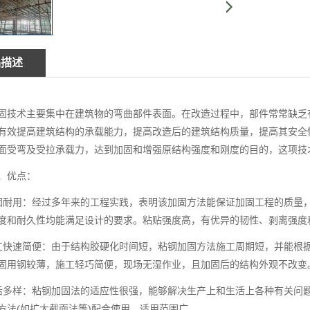
品描述
固技术主要集中在建筑物的弯曲部件表面。在改造过程中，部件常常缺乏
有效提高建筑结构的承载能力，提高改造后的建筑结构质量，提高其安全
面受弯及受拉承载力，达到加固和增强原结构强度和刚度的目的，这项技
、优点：
固耐用：经过多年来的工程实践，表明该加固方法能保证加固工程的质量
度和耐久性均能满足设计的要求。粘贴强度高，有优异的韧性、剥离强度
工快速简便：由于结构胶硬化时间短，粘钢加固方法施工周期短，并能根
固用钢较薄，施工轻巧简便，现场无湿作业，且加固后的结构外观不改变
活多样：粘钢加固法的适应性很强，能够解决生产上和生活上各种有关问
方法(如扩大截面法等)配合使用，适用范围广。