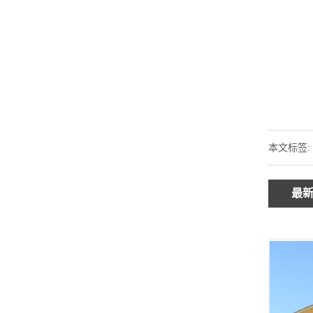
本文标签:
最