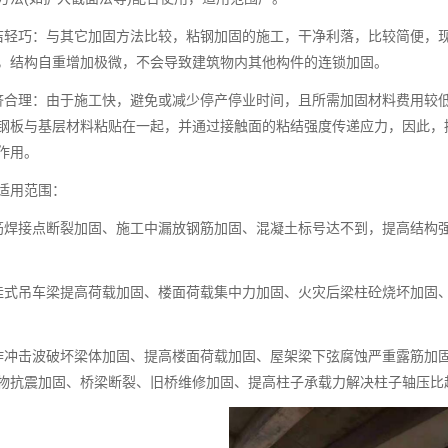
洁轻巧：与其它加固方法比较，粘钢加固的施工，干净利落，比较简便，
，结构自重增加极微，不会导致建筑物内其他构件的连锁加固。
济合理：由于施工快，避免或减少停产停业时间，且所需加固材料费用较
钢板与基层材料粘贴在一起，并通过接触面的粘结强度传递应力，因此，
作用。
适用范围：
筋焊接点断裂加固、施工中漏放钢筋加固、混凝土标号达不到，提高结构
挂式吊车梁提高荷载加固、楼面荷载集中力加固、火灾后梁柱砼烧坏加固
炸冲击波破坏梁体加固、提高楼面荷载加固、屋架梁下弦腐蚀严重露筋加
物抗震加固、桥梁断裂、旧桥维修加固、提高柱子承载力解决柱子轴压比