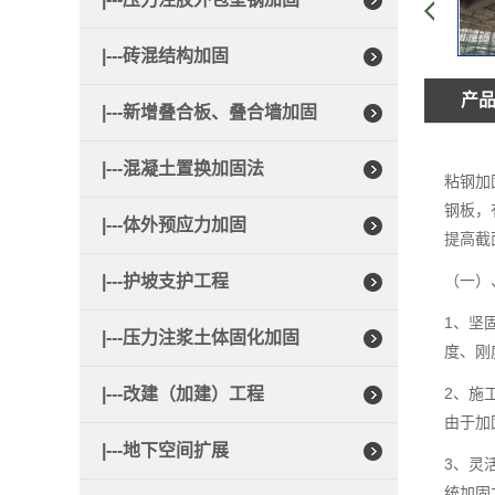
|---砖混结构加固
产
|---新增叠合板、叠合墙加固
|---混凝土置换加固法
粘钢加
钢板，
|---体外预应力加固
提高截
|---护坡支护工程
（一）
1、坚
|---压力注浆土体固化加固
度、刚
|---改建（加建）工程
2、施
由于加
|---地下空间扩展
3、灵
统加固