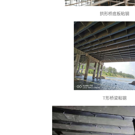
拱形桥底板
粘钢
T形桥梁粘钢