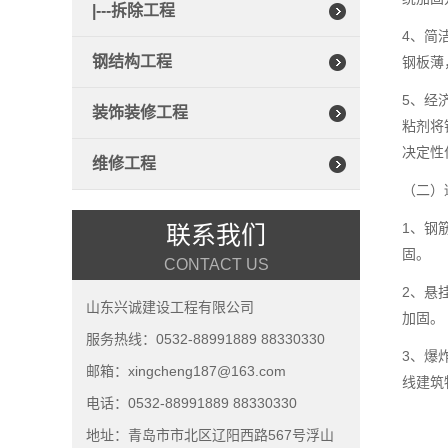
|---拆除工程
4、简
钢结构工程
钢板薄
5、经
装饰装修工程
粘剂将
决定性
维修工程
（二）
1、钢
联系我们
固。
CONTACT US
2、悬
山东兴诚建设工程有限公司
加固。
服务热线：0532-88991889 88330330
3、爆
邮箱：xingcheng187@163.com
线建筑
电话：0532-88991889 88330330
地址：青岛市市北区辽阳西路567号浮山