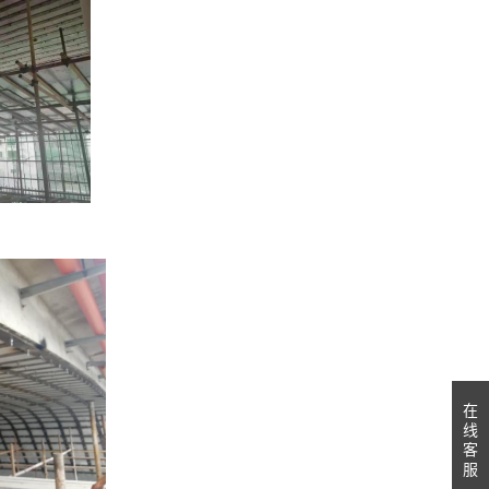
在
线
客
服